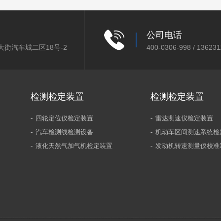
公司电话
街汽车城二区18号-2
400-0306-998 / 13623
检测检定装置
检测检定装置
- 四轮定位仪检定装置
- 雷达测速仪检定装置
- 汽车检测线检测设备
- 机动车区间测速系统
- 液化天然气加气机检定装置
- 发动机转速测量仪校准