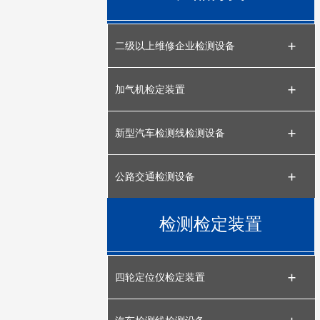
二级以上维修企业检测设备
加气机检定装置
新型汽车检测线检测设备
公路交通检测设备
检测检定装置
四轮定位仪检定装置